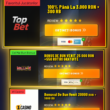
100% Până La 3.000 RON +
300 RB
REVIEW:
OBȚINEȚI BONUS
Cel Mai Bun Bonus
BONUS DE BUN VENIT 25 000
+550 ROTIRI GRATUITE