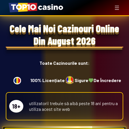
Cele Mai Noi Cazinouri Online
Din August 2026
Toate Cazinourile sunt:
100% Licențiate
Sigure
De 
utilizatorii trebuie să aibă peste 18 ani pentru a
18+
utiliza acest site web
Favoritul Jucătorilor