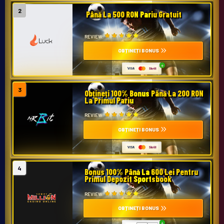
500 LEI
RULAJ X1 – CEL MAI 
PE PIAȚĂ
REVIEW:
OBȚINEȚI BONU
OBȚINEȚI BONU
100% Până La 800 RON