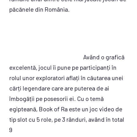
păcănele din România.
Detalii despre Book of Ra
Având o grafică
excelentă, jocul îi pune pe participanți în
rolul unor exploratori aflați în
căutarea unei
cărți legendare care are puterea de ai
îmbogății pe posesorii ei. Cu o temă
egipteană,
Book of Ra
este un joc video de
tip slot cu 5 role, pe 3 rânduri, având în total
9