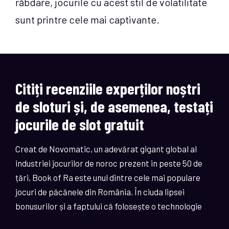
răbdare, jocurile cu acest
stil de volatilitate
sunt printre cele mai captivante.
PRIMA CASINO
Citiți recenziile experților noștri
de sloturi și, de asemenea, testați
jocurile de slot gratuit
BILION
Creat de Novomatic, un adevărat gigant global al
industriei jocurilor de noroc prezent in peste 50 de
țări, Book of Ra este unul dintre cele mai populare
jocuri de păcănele din România. În ciuda lipsei
MR BIT
bonusurilor și a faptului că folosește o technologie
mai veche, fiind lansat pentru prima dată pe piață în